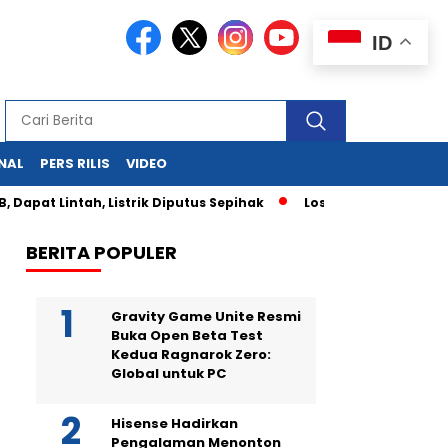
ID
NAL
PERS RILIS
VIDEO
apat Lintah, Listrik Diputus Sepihak
Los Angeles Membara: 
BERITA POPULER
Gravity Game Unite Resmi
Buka Open Beta Test
Kedua Ragnarok Zero:
Global untuk PC
Hisense Hadirkan
Pengalaman Menonton