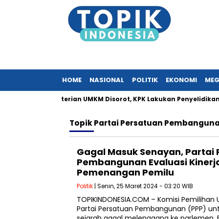
HOME
NASIONAL
POLITIK
EKONOMI
MEG
 Surat Kementerian UMKM Disorot, KPK Lakukan Penyelidikan
Topik
Partai Persatuan Pembangun
Gagal Masuk Senayan, Partai
Pembangunan Evaluasi Kinerj
Pemenangan Pemilu
Politik
| Senin, 25 Maret 2024 - 03:20 WIB
TOPIKINDONESIA.COM – Komisi Pemiliha
Partai Persatuan Pembangunan (PPP) un
sejarah gagal melenggang ke parlemen, 