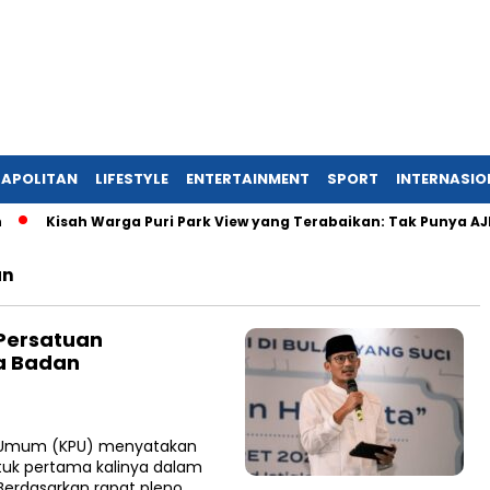
APOLITAN
LIFESTYLE
ENTERTAINMENT
SPORT
INTERNASIO
Kisah Warga Puri Park View yang Terabaikan: Tak Punya AJB, D
an
 Persatuan
a Badan
n Umum (KPU) menyatakan
tuk pertama kalinya dalam
Berdasarkan rapat pleno