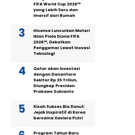
FIFA World Cup 2026™
yang Lebih Seru dan
Imersif dari Rumah
Hisense Luncurkan Materi
Iklan Piala Dunia FIFA
2026™, Dekatkan
Penggemar Lewat Inovasi
Teknologi
Qatar akan Investasi
dengan Danantara
Sekitar Rp 33 Triliun,
Diungkap Presiden
Prabowo Subianto
Kisah Sukses Bia Donut:
Jejak Inspiratif di Korea
bersama Xaviera Putri
Program Tahun Baru