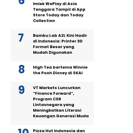
Imlek WePlay di Asia
Tenggara Tampil di App
Store Today dan Today
Collection
Bambu Lab A2L Kini Hadir
di Indonesia: Printer 3D
Format Besar yang
Mudah Digunakan
High Tea bertema Winnie
the Pooh Disney di SKAI
VT Markets Luncurkan
“Finance Forward”,
Program CSR
Lintasnegara yang
Meningkatkan Literasi
Keuangan Generasi Muda
Pizza Hut Indonesia dan