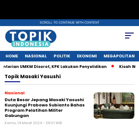
SCROLL TO CONTINUE WITH CONTENT
HOME
NASIONAL
POLITIK
EKONOMI
MEGAPOLITAN
terian UMKM Disorot, KPK Lakukan Penyelidikan
Kisah Warg
Topik
Masaki Yasushi
Nasional
Duta Besar Jepang Masaki Yasushi
Kuunjungi Prabowo Subianto Bahas
Program Pelatihan Militer
Gabungan
Kamis, 14 Maret 2024 - 08:01 WIB