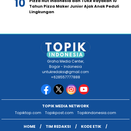
Pizza Hut Indonesia dan TUKR Rayakan 10
Tahun Pizza Maker Junior Ajak Anak Peduli
Lingkungan
Graha Media Center,
Bogor - Indonesia
untukredaksi@gmail.com
+628557777888
TOPIK MEDIA NETWORK
Topiktop.com
Topikpost.com
Topikindonesia.com
HOME
TIM REDAKSI
KODE ETIK