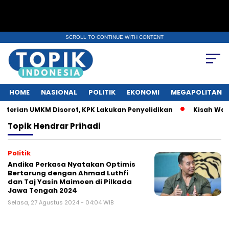
SCROLL TO CONTINUE WITH CONTENT
HOME
NASIONAL
POLITIK
EKONOMI
MEGAPOLITAN
erian UMKM Disorot, KPK Lakukan Penyelidikan
Kisah Warga
Topik
Hendrar Prihadi
Politik
Andika Perkasa Nyatakan Optimis
Bertarung dengan Ahmad Luthfi
dan Taj Yasin Maimoen di Pilkada
Jawa Tengah 2024
Selasa, 27 Agustus 2024 - 04:04 WIB