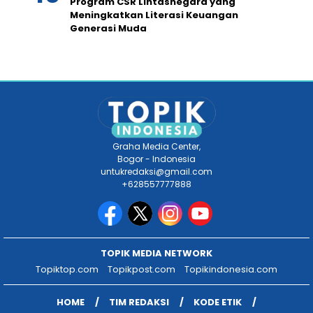
Program CSR Lintasnegara yang
Meningkatkan Literasi Keuangan
Generasi Muda
Graha Media Center,
Bogor - Indonesia
untukredaksi@gmail.com
+628557777888
TOPIK MEDIA NETWORK
Topiktop.com
Topikpost.com
Topikindonesia.com
HOME
TIM REDAKSI
KODE ETIK