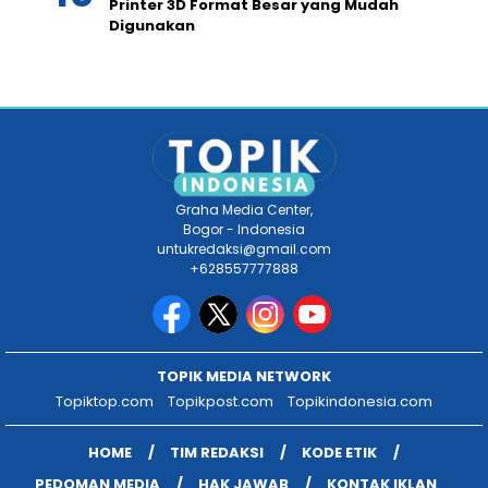
Printer 3D Format Besar yang Mudah
Digunakan
Graha Media Center,
Bogor - Indonesia
untukredaksi@gmail.com
+628557777888
TOPIK MEDIA NETWORK
Topiktop.com
Topikpost.com
Topikindonesia.com
HOME
TIM REDAKSI
KODE ETIK
PEDOMAN MEDIA
HAK JAWAB
KONTAK IKLAN