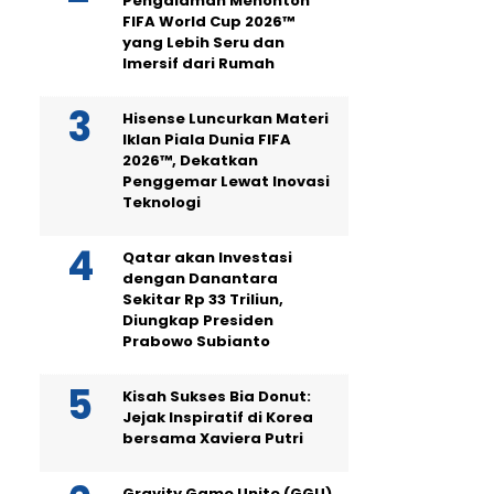
Pengalaman Menonton
FIFA World Cup 2026™
yang Lebih Seru dan
Imersif dari Rumah
Hisense Luncurkan Materi
Iklan Piala Dunia FIFA
2026™, Dekatkan
Penggemar Lewat Inovasi
Teknologi
Qatar akan Investasi
dengan Danantara
Sekitar Rp 33 Triliun,
Diungkap Presiden
Prabowo Subianto
Kisah Sukses Bia Donut:
Jejak Inspiratif di Korea
bersama Xaviera Putri
Gravity Game Unite (GGU)