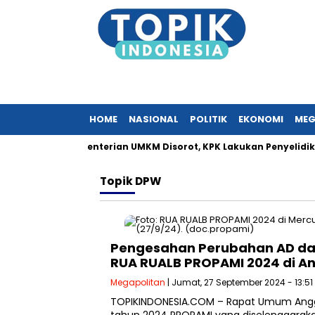
HOME
NASIONAL
POLITIK
EKONOMI
MEG
an Surat Kementerian UMKM Disorot, KPK Lakukan Penyelidika
Topik
DPW
Pengesahan Perubahan AD dan
RUA RUALB PROPAMI 2024 di An
Megapolitan
| Jumat, 27 September 2024 - 13:51
TOPIKINDONESIA.COM – Rapat Umum Angg