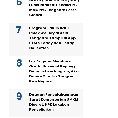
Luncurkan OBT Kedua PC
MMORPG “Ragnarok Zero:
Global”
Program Tahun Baru
Imlek WePlay di Asia
Tenggara Tampil di App
Store Today dan Today
Collection
Los Angeles Membara:
Garda Nasional Kepung
Demonstran Imigran, Aksi
Damai Dibalas Tangan
Besi Negara
Dugaan Penyalahgunaan
Surat Kementerian UMKM
Disorot, KPK Lakukan
Penyelidikan