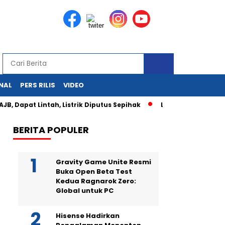
NAL
PERS RILIS
VIDEO
 Dapat Lintah, Listrik Diputus Sepihak
Los Angeles Membara
BERITA POPULER
Gravity Game Unite Resmi
Buka Open Beta Test
Kedua Ragnarok Zero:
Global untuk PC
Hisense Hadirkan