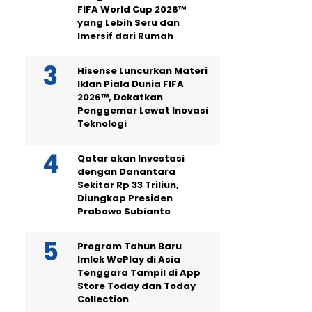
FIFA World Cup 2026™
yang Lebih Seru dan
Imersif dari Rumah
Hisense Luncurkan Materi
Iklan Piala Dunia FIFA
2026™, Dekatkan
Penggemar Lewat Inovasi
Teknologi
Qatar akan Investasi
dengan Danantara
Sekitar Rp 33 Triliun,
Diungkap Presiden
Prabowo Subianto
Program Tahun Baru
Imlek WePlay di Asia
Tenggara Tampil di App
Store Today dan Today
Collection