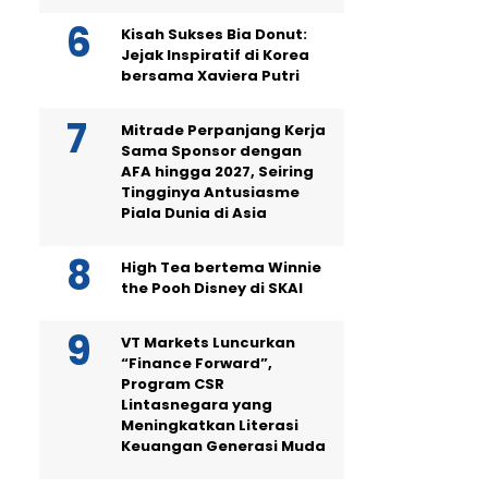
Kisah Sukses Bia Donut:
Jejak Inspiratif di Korea
bersama Xaviera Putri
Mitrade Perpanjang Kerja
Sama Sponsor dengan
AFA hingga 2027, Seiring
Tingginya Antusiasme
Piala Dunia di Asia
High Tea bertema Winnie
the Pooh Disney di SKAI
VT Markets Luncurkan
“Finance Forward”,
Program CSR
Lintasnegara yang
Meningkatkan Literasi
Keuangan Generasi Muda