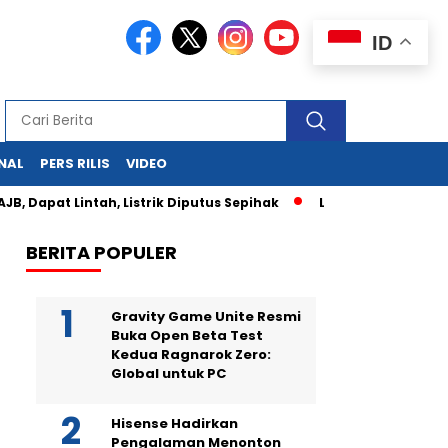
ID
NAL
PERS RILIS
VIDEO
 Dapat Lintah, Listrik Diputus Sepihak
Los Angeles Membara
BERITA POPULER
Gravity Game Unite Resmi
Buka Open Beta Test
Kedua Ragnarok Zero:
Global untuk PC
Hisense Hadirkan
Pengalaman Menonton