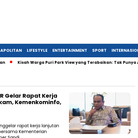
APOLITAN
LIFESTYLE
ENTERTAINMENT
SPORT
INTERNASIO
Kisah Warga Puri Park View yang Terabaikan: Tak Punya AJB,
PR Gelar Rapat Kerja
ukam, Kemenkominfo,
ggelar rapat kerja lanjutan
 bersama Kementerian
ber Sandi…