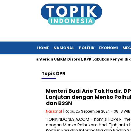
HOME
NASIONAL
POLITIK
EKONOMI
MEG
an Surat Kementerian UMKM Disorot, KPK Lakukan Penyelidikan
Topik
DPR
Menteri Budi Arie Tak Hadir, D
Lanjutan dengan Menko Polh
dan BSSN
Nasional
| Rabu, 25 September 2024 - 08:18 WIB
TOPIKINDONESIA.COM – Komisi I DPR RI men
dengan Menko Polhukam Hadi Tjahjanto
Komunikasi dan Informatika dan Badan Si