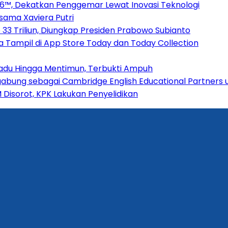
2026™, Dekatkan Penggemar Lewat Inovasi Teknologi
rsama Xaviera Putri
33 Triliun, Diungkap Presiden Prabowo Subianto
 Tampil di App Store Today dan Today Collection
adu Hingga Mentimun, Terbukti Ampuh
gabung sebagai Cambridge English Educational Partners
isorot, KPK Lakukan Penyelidikan