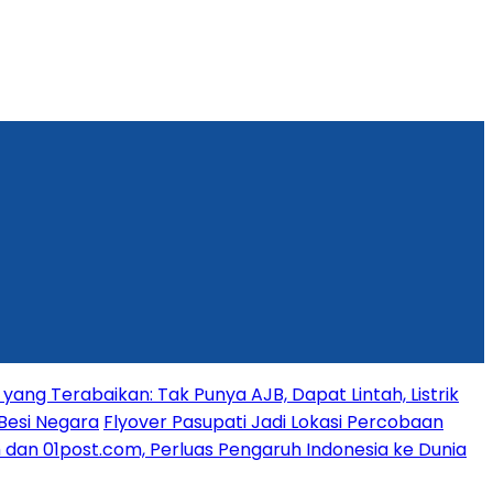
yang Terabaikan: Tak Punya AJB, Dapat Lintah, Listrik
Besi Negara
Flyover Pasupati Jadi Lokasi Percobaan
dan 01post.com, Perluas Pengaruh Indonesia ke Dunia