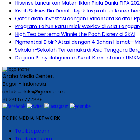
Hisense Luncurkan Materi Iklan Piala Dunia FIFA 
Kisah Sukses Bia Donut: Jejak Inspiratif di Korea be
Qatar akan Investasi dengan Danantara Sekitar Rp 
Program Tahun Baru Imlek WePlay di Asia Tenggara
High Tea bertema Winnie the Pooh Disney di SKAI
Pigmentasi Bibir? Atasi dengan 4 Bahan Hemat—M
Sekolah-Sekolah Terkemuka di Asia Tenggara Ber
Dugaan Penyalahgunaan Surat Kementerian UMKM D
Graha Media Center,
Bogor - Indonesia
untukredaksi@gmail.com
+628557777888
TOPIK MEDIA NETWORK
Topiktop.com
Topikpost.com