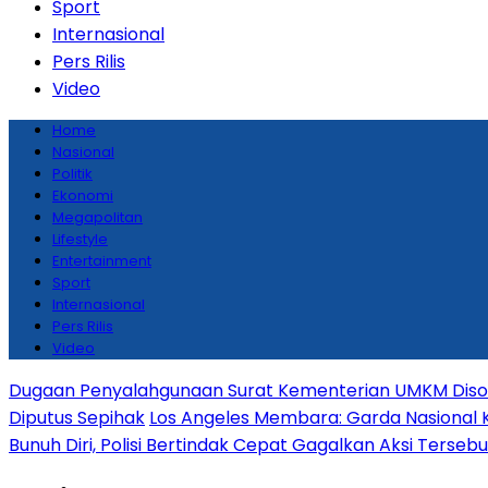
Sport
Internasional
Pers Rilis
Video
Home
Nasional
Politik
Ekonomi
Megapolitan
Lifestyle
Entertainment
Sport
Internasional
Pers Rilis
Video
Dugaan Penyalahgunaan Surat Kementerian UMKM Disoro
Diputus Sepihak
Los Angeles Membara: Garda Nasional 
Bunuh Diri, Polisi Bertindak Cepat Gagalkan Aksi Tersebu