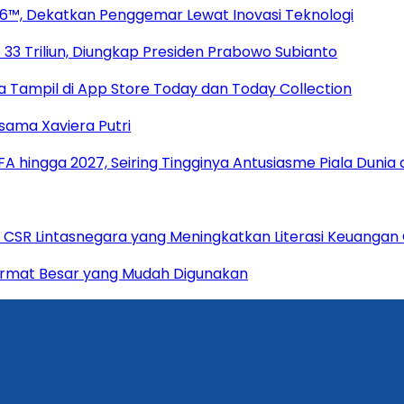
2026™, Dekatkan Penggemar Lewat Inovasi Teknologi
33 Triliun, Diungkap Presiden Prabowo Subianto
 Tampil di App Store Today dan Today Collection
rsama Xaviera Putri
hingga 2027, Seiring Tingginya Antusiasme Piala Dunia d
 CSR Lintasnegara yang Meningkatkan Literasi Keuangan
 Format Besar yang Mudah Digunakan