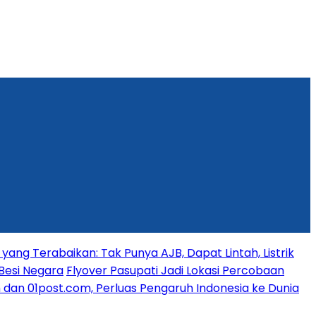
yang Terabaikan: Tak Punya AJB, Dapat Lintah, Listrik
Besi Negara
Flyover Pasupati Jadi Lokasi Percobaan
dan 01post.com, Perluas Pengaruh Indonesia ke Dunia