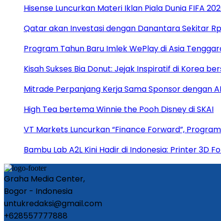
Hisense Luncurkan Materi Iklan Piala Dunia FIFA 
Qatar akan Investasi dengan Danantara Sekitar Rp 
Program Tahun Baru Imlek WePlay di Asia Tenggara
Kisah Sukses Bia Donut: Jejak Inspiratif di Korea be
Mitrade Perpanjang Kerja Sama Sponsor dengan AFA 
High Tea bertema Winnie the Pooh Disney di SKAI
VT Markets Luncurkan “Finance Forward”, Program
Bambu Lab A2L Kini Hadir di Indonesia: Printer 3D
Graha Media Center,
Bogor - Indonesia
untukredaksi@gmail.com
+628557777888