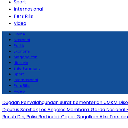
Sport
Internasional
Pers Rilis
Video
Home
Nasional
Politik
Ekonomi
Megapolitan
Lifestyle
Entertainment
Sport
Internasional
Pers Rilis
Video
Dugaan Penyalahgunaan Surat Kementerian UMKM Disoro
Diputus Sepihak
Los Angeles Membara: Garda Nasional 
Bunuh Diri, Polisi Bertindak Cepat Gagalkan Aksi Tersebu