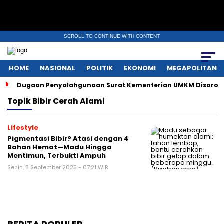
SCROLL TO CONTINUE WITH CONTENT
HOME
NASIONAL
POLITIK
EKONOMI
MEGAPOLITAN
Dugaan Penyalahgunaan Surat Kementerian UMKM Disorot, 
Topik
Bibir Cerah Alami
Lifestyle
Pigmentasi Bibir? Atasi dengan 4
Bahan Hemat—Madu Hingga
Mentimun, Terbukti Ampuh
Senin, 8 September 2025 - 07:21 WIB