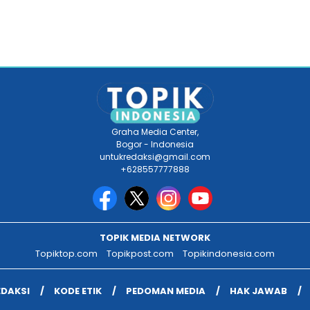
Graha Media Center,
Bogor - Indonesia
untukredaksi@gmail.com
+628557777888
TOPIK MEDIA NETWORK
Topiktop.com
Topikpost.com
Topikindonesia.com
EDAKSI
KODE ETIK
PEDOMAN MEDIA
HAK JAWAB