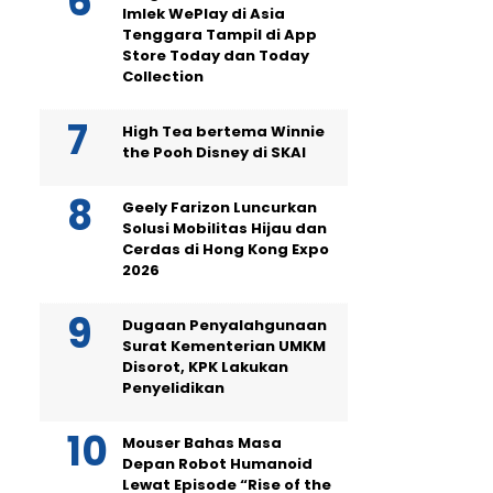
Imlek WePlay di Asia
Tenggara Tampil di App
Store Today dan Today
Collection
High Tea bertema Winnie
the Pooh Disney di SKAI
Geely Farizon Luncurkan
Solusi Mobilitas Hijau dan
Cerdas di Hong Kong Expo
2026
Dugaan Penyalahgunaan
Surat Kementerian UMKM
Disorot, KPK Lakukan
Penyelidikan
Mouser Bahas Masa
Depan Robot Humanoid
Lewat Episode “Rise of the