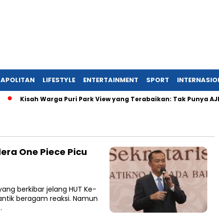
APOLITAN
LIFESTYLE
ENTERTAINMENT
SPORT
INTERNASIO
Kisah Warga Puri Park View yang Terabaikan: Tak Punya AJB, D
era One Piece Picu
ang berkibar jelang HUT Ke-
antik beragam reaksi. Namun
…