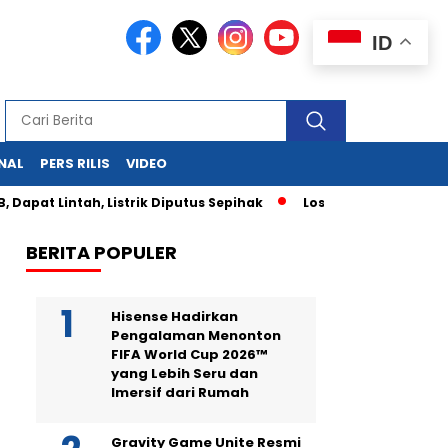
ID
NAL
PERS RILIS
VIDEO
apat Lintah, Listrik Diputus Sepihak
Los Angeles Membara: 
BERITA POPULER
Hisense Hadirkan
Pengalaman Menonton
FIFA World Cup 2026™
yang Lebih Seru dan
Imersif dari Rumah
Gravity Game Unite Resmi