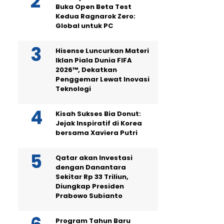
Buka Open Beta Test
Kedua Ragnarok Zero:
Global untuk PC
Hisense Luncurkan Materi
Iklan Piala Dunia FIFA
2026™, Dekatkan
Penggemar Lewat Inovasi
Teknologi
Kisah Sukses Bia Donut:
Jejak Inspiratif di Korea
bersama Xaviera Putri
Qatar akan Investasi
dengan Danantara
Sekitar Rp 33 Triliun,
Diungkap Presiden
Prabowo Subianto
Program Tahun Baru