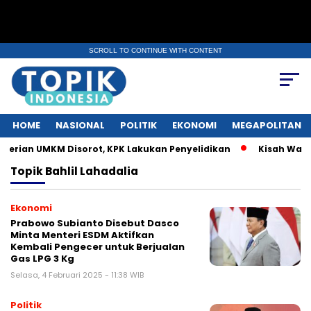
SCROLL TO CONTINUE WITH CONTENT
HOME
NASIONAL
POLITIK
EKONOMI
MEGAPOLITAN
rian UMKM Disorot, KPK Lakukan Penyelidikan
Kisah Warga 
Topik
Bahlil Lahadalia
Ekonomi
Prabowo Subianto Disebut Dasco
Minta Menteri ESDM Aktifkan
Kembali Pengecer untuk Berjualan
Gas LPG 3 Kg
Selasa, 4 Februari 2025 - 11:38 WIB
Politik