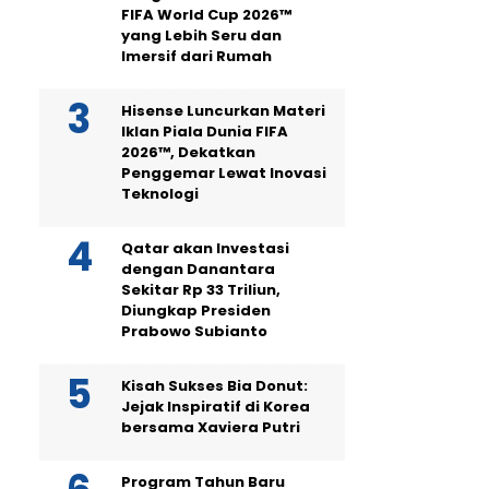
FIFA World Cup 2026™
yang Lebih Seru dan
Imersif dari Rumah
Hisense Luncurkan Materi
Iklan Piala Dunia FIFA
2026™, Dekatkan
Penggemar Lewat Inovasi
Teknologi
Qatar akan Investasi
dengan Danantara
Sekitar Rp 33 Triliun,
Diungkap Presiden
Prabowo Subianto
Kisah Sukses Bia Donut:
Jejak Inspiratif di Korea
bersama Xaviera Putri
Program Tahun Baru