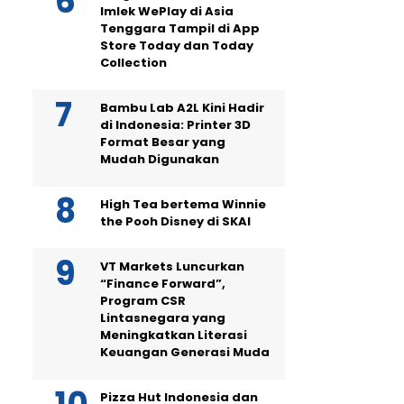
Imlek WePlay di Asia
Tenggara Tampil di App
Store Today dan Today
Collection
Bambu Lab A2L Kini Hadir
di Indonesia: Printer 3D
Format Besar yang
Mudah Digunakan
High Tea bertema Winnie
the Pooh Disney di SKAI
VT Markets Luncurkan
“Finance Forward”,
Program CSR
Lintasnegara yang
Meningkatkan Literasi
Keuangan Generasi Muda
Pizza Hut Indonesia dan