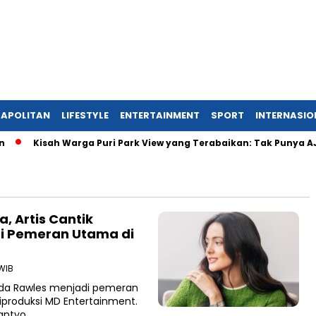
APOLITAN
LIFESTYLE
ENTERTAINMENT
SPORT
INTERNASIO
Kisah Warga Puri Park View yang Terabaikan: Tak Punya AJB, D
, Artis Cantik
di Pemeran Utama di
 WIB
nda Rawles menjadi pemeran
iproduksi MD Entertainment.
mantyo…