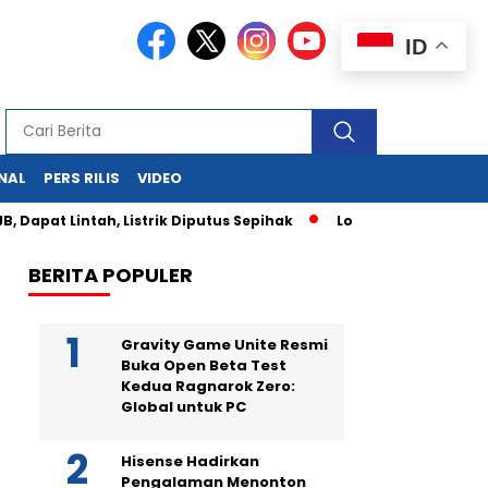
ID
NAL
PERS RILIS
VIDEO
apat Lintah, Listrik Diputus Sepihak
Los Angeles Membara: 
BERITA POPULER
Gravity Game Unite Resmi
Buka Open Beta Test
Kedua Ragnarok Zero:
Global untuk PC
Hisense Hadirkan
Pengalaman Menonton