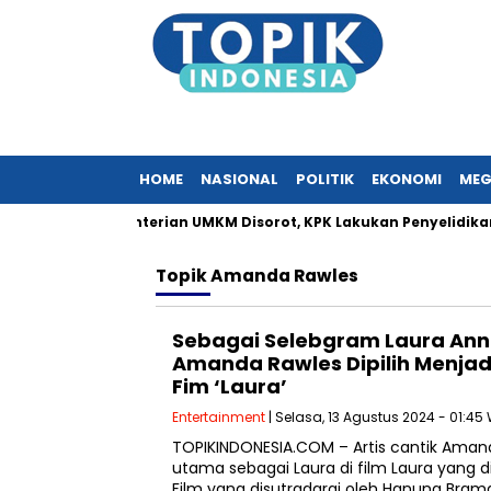
HOME
NASIONAL
POLITIK
EKONOMI
MEG
n Surat Kementerian UMKM Disorot, KPK Lakukan Penyelidikan
Topik
Amanda Rawles
Sebagai Selebgram Laura Anna
Amanda Rawles Dipilih Menja
Fim ‘Laura’
Entertainment
| Selasa, 13 Agustus 2024 - 01:45
TOPIKINDONESIA.COM – Artis cantik Ama
utama sebagai Laura di film Laura yang d
Film yang disutradarai oleh Hanung Bra