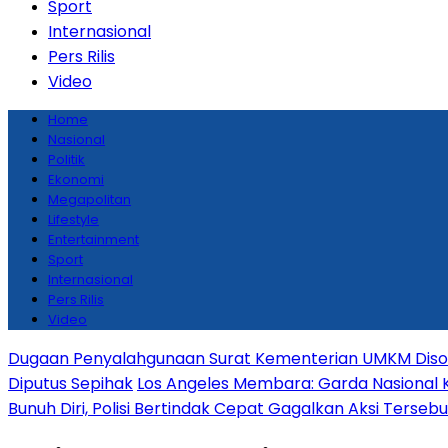
Sport
Internasional
Pers Rilis
Video
Home
Nasional
Politik
Ekonomi
Megapolitan
Lifestyle
Entertainment
Sport
Internasional
Pers Rilis
Video
Dugaan Penyalahgunaan Surat Kementerian UMKM Disoro
Diputus Sepihak
Los Angeles Membara: Garda Nasional 
Bunuh Diri, Polisi Bertindak Cepat Gagalkan Aksi Tersebu