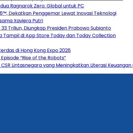
dua Ragnarok Zero: Global untuk PC
2026™, Dekatkan Penggemar Lewat Inovasi Teknologi
rsama Xaviera Putri
33 Triliun, Diungkap Presiden Prabowo Subianto
 Tampil di App Store Today dan Today Collection
 Cerdas di Hong Kong Expo 2026
pisode “Rise of the Robots”
 CSR Lintasnegara yang Meningkatkan Literasi Keuangan