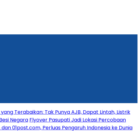
yang Terabaikan: Tak Punya AJB, Dapat Lintah, Listrik
Besi Negara
Flyover Pasupati Jadi Lokasi Percobaan
dan 01post.com, Perluas Pengaruh Indonesia ke Dunia