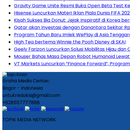
Gravity Game Unite Resmi Buka Open Beta Test Ke
Hisense Luncurkan Materi Iklan Piala Dunia FIFA 
Kisah Sukses Bia Donut: Jejak Inspiratif di Korea be
Qatar akan Investasi dengan Danantara Sekitar Rp 
Program Tahun Baru Imlek WePlay di Asia Tenggara
High Tea bertema Winnie the Pooh Disney di SKAI
Geely Farizon Luncurkan Solusi Mobilitas Hijau dan
Mouser Bahas Masa Depan Robot Humanoid Lewat E
VT Markets Luncurkan “Finance Forward”, Program
Graha Media Center,
Bogor - Indonesia
untukredaksi@gmail.com
+628557777888
TOPIK MEDIA NETWORK