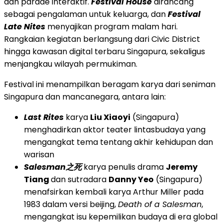
dan parade interaktif.
Festival House
dirancang
sebagai pengalaman untuk keluarga, dan
Festival
Late Nites
menyajikan program malam hari.
Rangkaian kegiatan berlangsung dari Civic District
hingga kawasan digital terbaru Singapura, sekaligus
menjangkau wilayah permukiman.
Festival ini menampilkan beragam karya dari seniman
Singapura dan mancanegara, antara lain:
Last Rites
karya
Liu Xiaoyi
(Singapura)
menghadirkan aktor teater lintasbudaya yang
mengangkat tema tentang akhir kehidupan dan
warisan
Salesman
之死
karya penulis drama
Jeremy
Tiang
dan sutradara
Danny Yeo
(Singapura)
menafsirkan kembali karya Arthur Miller pada
1983 dalam versi beijing,
Death of a Salesman
,
mengangkat isu kepemilikan budaya di era global