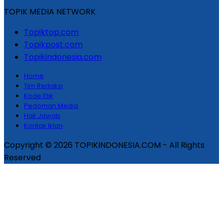
TOPIK MEDIA NETWORK
Topiktop.com
Topikpost.com
Topikindonesia.com
Home
Tim Redaksi
Kode Etik
Pedoman Media
Hak Jawab
Kontak Iklan
Copyright © 2026 TOPIKINDONESIA.COM - All Rights
Reserved