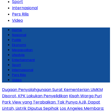
Sport
Internasional
Pers Rilis
Video
Home
Nasional
Politik
Ekonomi
Megapolitan
Lifestyle
Entertainment
Sport
Internasional
Pers Rilis
Video
Dugaan Penyalahgunaan Surat Kementerian UMKM
Disorot, KPK Lakukan Penyelidikan
Kisah Warga Puri
Park View yang Terabaikan: Tak Punya AJB, Dapat
Lintah, Listrik Diputus Sepihak
Los Angeles Membara: