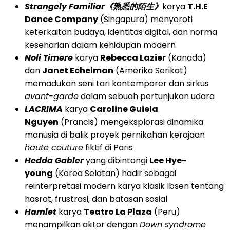
Strangely Familiar
《熟悉的陌生》
karya
T.H.E
Dance Company
(Singapura) menyoroti
keterkaitan budaya, identitas digital, dan norma
keseharian dalam kehidupan modern
Noli Timere
karya
Rebecca Lazier
(Kanada)
dan
Janet Echelman
(Amerika Serikat)
memadukan seni tari kontemporer dan sirkus
avant-garde
dalam sebuah pertunjukan udara
LACRIMA
karya
Caroline Guiela
Nguyen
(Prancis) mengeksplorasi dinamika
manusia di balik proyek pernikahan kerajaan
haute couture
fiktif di Paris
Hedda Gabler
yang dibintangi
Lee Hye-
young
(Korea Selatan) hadir sebagai
reinterpretasi modern karya klasik Ibsen tentang
hasrat, frustrasi, dan batasan sosial
Hamlet
karya
Teatro La Plaza
(Peru)
menampilkan aktor dengan
Down syndrome