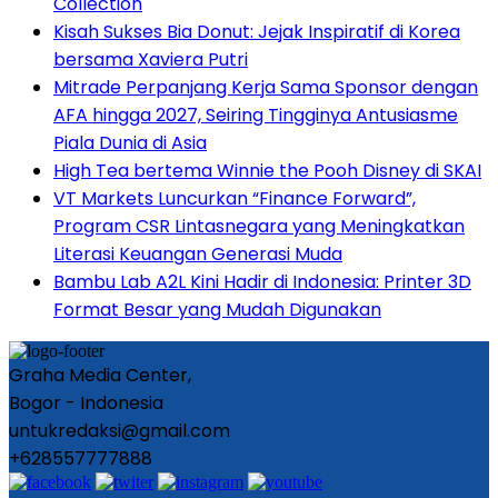
Collection
Kisah Sukses Bia Donut: Jejak Inspiratif di Korea
bersama Xaviera Putri
Mitrade Perpanjang Kerja Sama Sponsor dengan
AFA hingga 2027, Seiring Tingginya Antusiasme
Piala Dunia di Asia
High Tea bertema Winnie the Pooh Disney di SKAI
VT Markets Luncurkan “Finance Forward”,
Program CSR Lintasnegara yang Meningkatkan
Literasi Keuangan Generasi Muda
Bambu Lab A2L Kini Hadir di Indonesia: Printer 3D
Format Besar yang Mudah Digunakan
Graha Media Center,
Bogor - Indonesia
untukredaksi@gmail.com
+628557777888