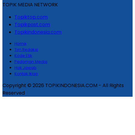
TOPIK MEDIA NETWORK
Topiktop.com
Topikpost.com
Topikindonesia.com
Home
Tim Redaksi
Kode Etik
Pedoman Media
Hak Jawab
Kontak Iklan
Copyright © 2026 TOPIKINDONESIA.COM - All Rights
Reserved