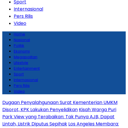
Sport
Internasional
Pers Rilis
Video
Home
Nasional
Politik
Ekonomi
Megapolitan
Lifestyle
Entertainment
Sport
Internasional
Pers Rilis
Video
Dugaan Penyalahgunaan Surat Kementerian UMKM
Disorot, KPK Lakukan Penyelidikan
Kisah Warga Puri
Park View yang Terabaikan: Tak Punya AJB, Dapat
Lintah, Listrik Diputus Sepihak
Los Angeles Membara: