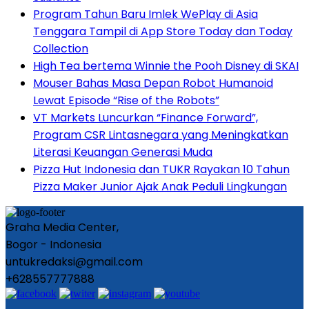
Program Tahun Baru Imlek WePlay di Asia
Tenggara Tampil di App Store Today dan Today
Collection
High Tea bertema Winnie the Pooh Disney di SKAI
Mouser Bahas Masa Depan Robot Humanoid
Lewat Episode “Rise of the Robots”
VT Markets Luncurkan “Finance Forward”,
Program CSR Lintasnegara yang Meningkatkan
Literasi Keuangan Generasi Muda
Pizza Hut Indonesia dan TUKR Rayakan 10 Tahun
Pizza Maker Junior Ajak Anak Peduli Lingkungan
Graha Media Center,
Bogor - Indonesia
untukredaksi@gmail.com
+628557777888