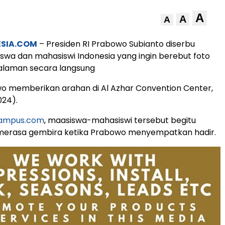
A
A
A
ESIA.COM
– Presiden RI Prabowo Subianto diserbu
swa dan mahasiswi Indonesia yang ingin berebut foto
alaman secara langsung
o memberikan arahan di Al Azhar Convention Center,
024).
kampus.com
, maasiswa-mahasiswi tersebut begitu
 merasa gembira ketika Prabowo menyempatkan hadir.