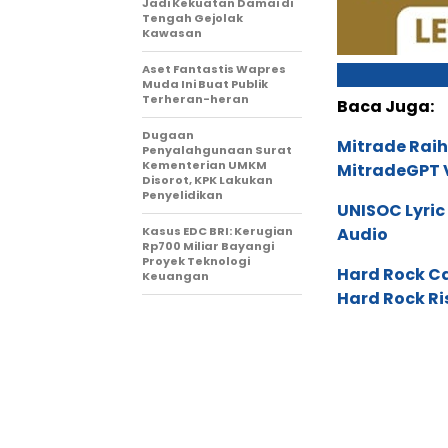
Jadi Kekuatan Damai di
Tengah Gejolak
Kawasan
Aset Fantastis Wapres
Muda Ini Buat Publik
Terheran-heran
Baca Juga:
Dugaan
Mitrade Raih
Penyalahgunaan Surat
Kementerian UMKM
MitradeGPT V
Disorot, KPK Lakukan
Penyelidikan
UNISOC Lyri
Kasus EDC BRI: Kerugian
Audio
Rp700 Miliar Bayangi
Proyek Teknologi
Hard Rock C
Keuangan
Hard Rock Ri