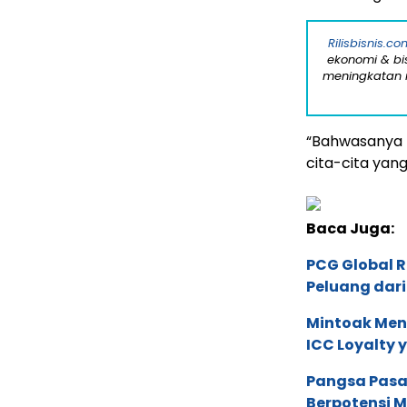
Rilisbisnis.co
ekonomi & bi
meningkatan r
“Bahwasanya P
cita-cita yan
Baca Juga:
PCG Global 
Peluang dari
Mintoak Men
ICC Loyalty 
Pangsa Pasar
Berpotensi 