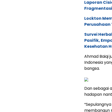
Laporan Cis
Fragmentasi
Lockton Mem
Perusahaan 
Survei Herba
Pasifik, Em
Kesehatan Ho
Ahmad Baiqi 
Indonesia ya
bangsa.
Dan sebagai 
hadapan nant
“Sepulangnya
membangun ne