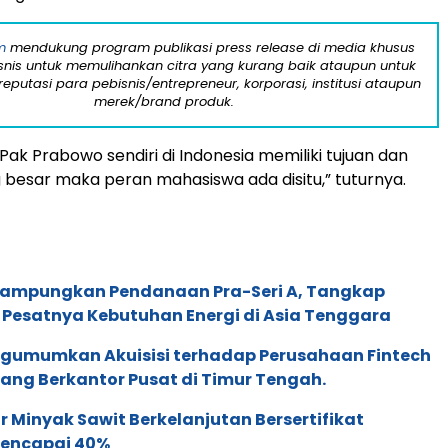
m
mendukung program publikasi press release di media khusus
snis untuk memulihankan citra yang kurang baik ataupun untuk
eputasi para pebisnis/entrepreneur, korporasi, institusi ataupun
merek/brand produk.
ak Prabowo sendiri di Indonesia memiliki tujuan dan
g besar maka peran mahasiswa ada disitu,” tuturnya.
Rampungkan Pendanaan Pra-Seri A, Tangkap
 Pesatnya Kebutuhan Energi di Asia Tenggara
gumumkan Akuisisi terhadap Perusahaan Fintech
yang Berkantor Pusat di Timur Tengah.
 Minyak Sawit Berkelanjutan Bersertifikat
Mencapai 40%