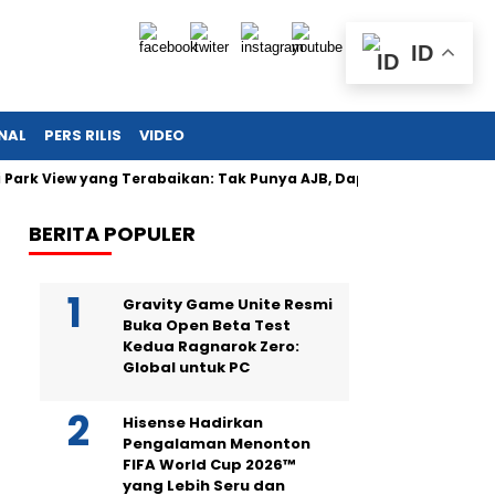
ID
NAL
PERS RILIS
VIDEO
 Park View yang Terabaikan: Tak Punya AJB, Dapat Lintah, Listrik
BERITA POPULER
Gravity Game Unite Resmi
Buka Open Beta Test
Kedua Ragnarok Zero:
Global untuk PC
Hisense Hadirkan
Pengalaman Menonton
FIFA World Cup 2026™
yang Lebih Seru dan