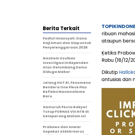
TOPIKINDON
Berita Terkait
ribuan mahasi
Fadlul Imansyah: Dana
ataupun bers
Haji Aman dan Siap untuk
Penyelenggaraan 2026
Ķetika Prabow
NasDem Usulkan
Rabu (18/12/2
Investigasi Independen
Atas Gelombang Demo
Dikutip
Hallo
Diduga Makar
antusias dan
Jelang HUT RI, Fenomena
Bendera One Piece Picu
Refleksi Nasionalisme
Baru
Gemuruh Pesta Rakyat
Tutup FORNAS VIII NTB di
Selaparang Malam Ini
Prabowo dan Anwar
Sepakat ASEAN Harus