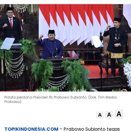
Pidato perdana Presiden RI, Prabowo Subianto. (Dok. Tim Media
Prabowo)
A
A
A
TOPIKINDONESIA.COM
– Prabowo Subianto tegas