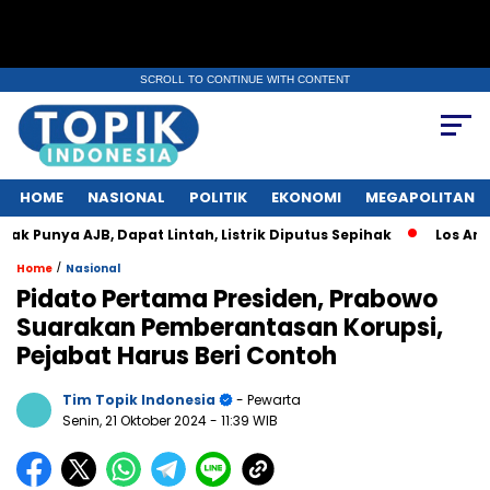
SCROLL TO CONTINUE WITH CONTENT
HOME
NASIONAL
POLITIK
EKONOMI
MEGAPOLITAN
JB, Dapat Lintah, Listrik Diputus Sepihak
Los Angeles Memb
/
Home
Nasional
Pidato Pertama Presiden, Prabowo
Suarakan Pemberantasan Korupsi,
Pejabat Harus Beri Contoh
Tim Topik Indonesia
- Pewarta
Senin, 21 Oktober 2024
- 11:39 WIB