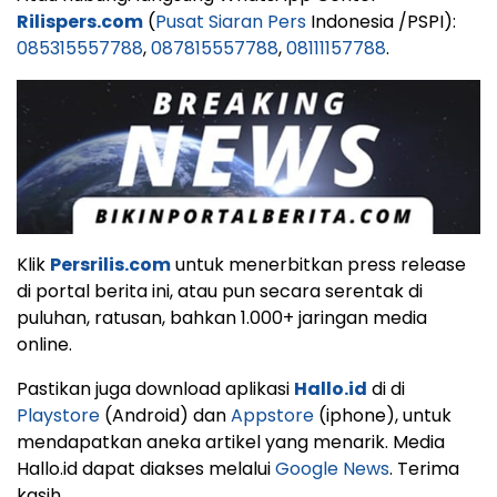
Rilispers.com
(
Pusat Siaran Pers
Indonesia /PSPI):
085315557788
,
087815557788
,
08111157788
.
Klik
Persrilis.com
untuk menerbitkan press release
di portal berita ini, atau pun secara serentak di
puluhan, ratusan, bahkan 1.000+ jaringan media
online.
Pastikan juga download aplikasi
Hallo.id
di di
Playstore
(Android) dan
Appstore
(iphone), untuk
mendapatkan aneka artikel yang menarik. Media
Hallo.id dapat diakses melalui
Google News
. Terima
kasih.