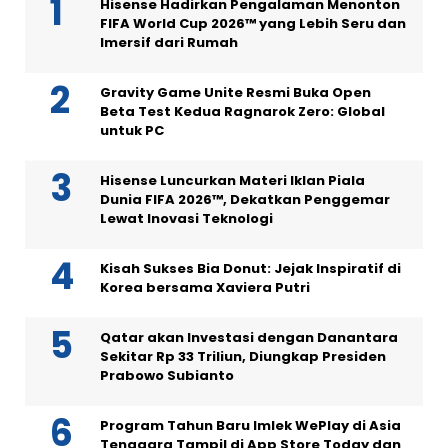
Hisense Hadirkan Pengalaman Menonton
FIFA World Cup 2026™ yang Lebih Seru dan
Imersif dari Rumah
Gravity Game Unite Resmi Buka Open
Beta Test Kedua Ragnarok Zero: Global
untuk PC
Hisense Luncurkan Materi Iklan Piala
Dunia FIFA 2026™, Dekatkan Penggemar
Lewat Inovasi Teknologi
Kisah Sukses Bia Donut: Jejak Inspiratif di
Korea bersama Xaviera Putri
Qatar akan Investasi dengan Danantara
Sekitar Rp 33 Triliun, Diungkap Presiden
Prabowo Subianto
Program Tahun Baru Imlek WePlay di Asia
Tenggara Tampil di App Store Today dan