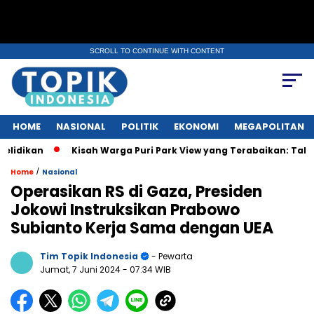
SCROLL TO CONTINUE WITH CONTENT
HOME
NASIONAL
POLITIK
EKONOMI
MEGAPOLITAN
kan
Kisah Warga Puri Park View yang Terabaikan: Tak Punya AJ
/
Home
Nasional
Operasikan RS di Gaza, Presiden
Jokowi Instruksikan Prabowo
Subianto Kerja Sama dengan UEA
Tim Topik Indonesia
- Pewarta
Jumat, 7 Juni 2024
- 07:34 WIB