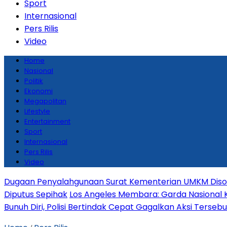
Sport
Internasional
Pers Rilis
Video
Home
Nasional
Politik
Ekonomi
Megapolitan
Lifestyle
Entertainment
Sport
Internasional
Pers Rilis
Video
Dugaan Penyalahgunaan Surat Kementerian UMKM Disoro
Diputus Sepihak
Los Angeles Membara: Garda Nasional 
Bunuh Diri, Polisi Bertindak Cepat Gagalkan Aksi Tersebu