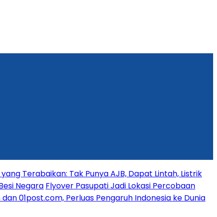
yang Terabaikan: Tak Punya AJB, Dapat Lintah, Listrik
Besi Negara
Flyover Pasupati Jadi Lokasi Percobaan
dan 01post.com, Perluas Pengaruh Indonesia ke Dunia