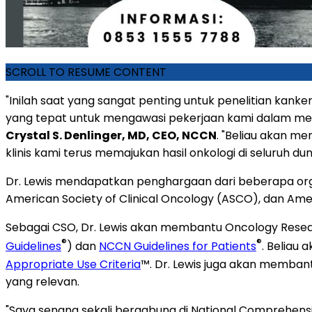
SCROLL TO RESUME CONTENT
"Inilah saat yang sangat penting untuk penelitian kank
yang tepat untuk mengawasi pekerjaan kami dalam men
Crystal S. Denlinger, MD, CEO, NCCN
. "Beliau akan m
klinis kami terus memajukan hasil onkologi di seluruh duni
Dr. Lewis mendapatkan penghargaan dari beberapa orga
American Society of Clinical Oncology (ASCO), dan Ame
Sebagai CSO, Dr. Lewis akan membantu Oncology Rese
®
®
Guidelines
) dan
NCCN Guidelines for Patients
. Beliau
Appropriate Use Criteria
™. Dr. Lewis juga akan membant
yang relevan.
"Saya senang sekali bergabung di National Comprehen