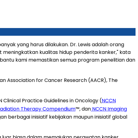
banyak yang harus dilakukan. Dr. Lewis adalah orang
eningkatkan kualitas hidup penderita kanker," kata
embantu kami memastikan semua program penelitian dan
an Association for Cancer Research (AACR), The
inical Practice Guidelines in Oncology (
NCCN
adiation Therapy Compendium
™, dan
NCCN Imaging
berbagai inisiatif kebijakan maupun inisiatif global
ng luar biasa dalam memajukan perawatan kanker