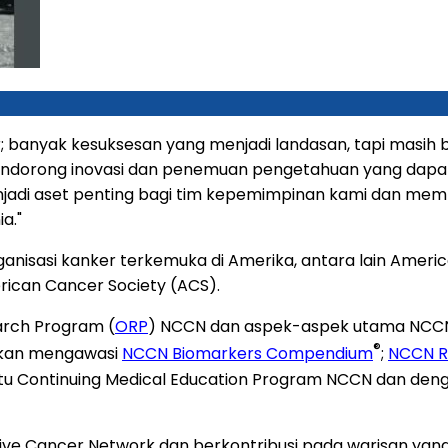
er; banyak kesuksesan yang menjadi landasan, tapi masih 
dorong inovasi dan penemuan pengetahuan yang dapat m
enjadi aset penting bagi tim kepemimpinan kami dan m
a."
nisasi kanker terkemuka di Amerika, antara lain Americ
rican Cancer Society (ACS).
arch Program (
ORP
) NCCN dan aspek-aspek utama NCCN Cl
®
 akan mengawasi
NCCN Biomarkers Compendium
;
NCCN R
u Continuing Medical Education Program NCCN dan dengan 
sive Cancer Network dan berkontribusi pada warisan ya