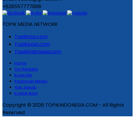
+628557777888
TOPIK MEDIA NETWORK
Topiktop.com
Topikpost.com
Topikindonesia.com
Home
Tim Redaksi
Kode Etik
Pedoman Media
Hak Jawab
Kontak Iklan
Copyright © 2026 TOPIKINDONESIA.COM - All Rights
Reserved