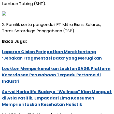
Lumban Tobing (SHT).
2. Pemilik serta pengendali PT Mitra Bisnis Selaras,
Toras Sotarduga Panggabean (TSP).
Baca Juga:
Laporan Cision Peringatkan Merek tentang
‘Jebakan Fragmentasi Data’ yang Merugikan
Lockton Memperkenalkan Lockton SAGE: Platform
Kecerdasan Perusahaan Terpadu Pertama di
Industri
Survei Herbalife: Budaya “Wellness” Kian Menguat
di Asia Pasifik, Empat dari Lima Konsumen
Memprioritaskan Kesehatan Holistik