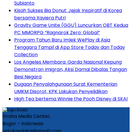
Subianto
Kisah Sukses Bia Donut: Jejak Inspiratif di Korea
bersama Xaviera Putri
Gravity Game Unite (GGU) Luncurkan OBT Kedua
PC MMORPG “Ragnarok Zero: Global”
Program Tahun Baru Imlek WePlay di Asia
Tenggara Tampil di App Store Today dan Today
Collection
Los Angeles Membara: Garda Nasional Kepung
Demonstran Imigran, Aksi Damai Dibalas Tangan
Besi Negara
Dugaan Penyalahgunaan Surat Kementerian
UMKM Disorot, KPK Lakukan Penyelidikan
High Tea bertema Winnie the Pooh Disney di SKAI
Graha Media Center,
Bogor - Indonesia
untukredaksi@gmail.com