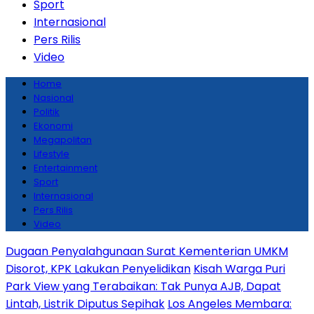
Sport
Internasional
Pers Rilis
Video
Home
Nasional
Politik
Ekonomi
Megapolitan
Lifestyle
Entertainment
Sport
Internasional
Pers Rilis
Video
Dugaan Penyalahgunaan Surat Kementerian UMKM
Disorot, KPK Lakukan Penyelidikan
Kisah Warga Puri
Park View yang Terabaikan: Tak Punya AJB, Dapat
Lintah, Listrik Diputus Sepihak
Los Angeles Membara: