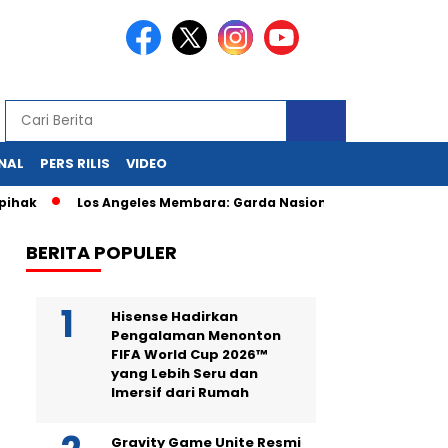
NAL
PERS RILIS
VIDEO
Los Angeles Membara: Garda Nasional Kepung Demonstran Imig
BERITA POPULER
Hisense Hadirkan
Pengalaman Menonton
FIFA World Cup 2026™
yang Lebih Seru dan
Imersif dari Rumah
Gravity Game Unite Resmi