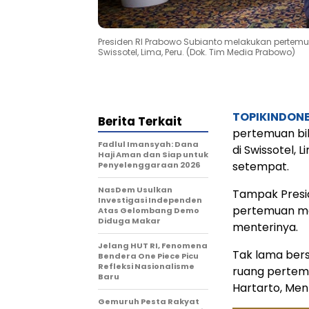
Presiden RI Prabowo Subianto melakukan pertemu
Swissotel, Lima, Peru. (Dok. Tim Media Prabowo)
TOPIKINDON
Berita Terkait
pertemuan bil
Fadlul Imansyah: Dana
di Swissotel, 
Haji Aman dan Siap untuk
setempat.
Penyelenggaraan 2026
NasDem Usulkan
Tampak Presid
Investigasi Independen
pertemuan mem
Atas Gelombang Demo
Diduga Makar
menterinya.
Jelang HUT RI, Fenomena
Tak lama ber
Bendera One Piece Picu
Refleksi Nasionalisme
ruang pertem
Baru
Hartarto, Ment
Gemuruh Pesta Rakyat