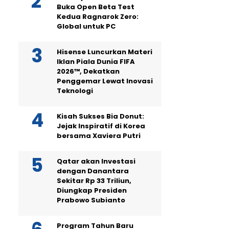
Buka Open Beta Test
Kedua Ragnarok Zero:
Global untuk PC
Hisense Luncurkan Materi
Iklan Piala Dunia FIFA
2026™, Dekatkan
Penggemar Lewat Inovasi
Teknologi
Kisah Sukses Bia Donut:
Jejak Inspiratif di Korea
bersama Xaviera Putri
Qatar akan Investasi
dengan Danantara
Sekitar Rp 33 Triliun,
Diungkap Presiden
Prabowo Subianto
Program Tahun Baru