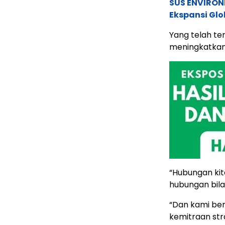
SUS ENVIRONM
Ekspansi Glo
Yang telah ter
meningkatkan 
“Hubungan kita
hubungan bila
“Dan kami be
kemitraan stra