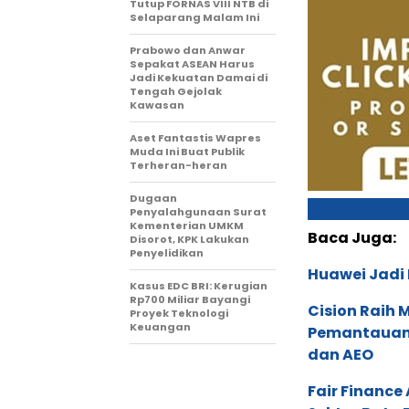
Tutup FORNAS VIII NTB di
Selaparang Malam Ini
Prabowo dan Anwar
Sepakat ASEAN Harus
Jadi Kekuatan Damai di
Tengah Gejolak
Kawasan
Aset Fantastis Wapres
Muda Ini Buat Publik
Terheran-heran
Dugaan
Penyalahgunaan Surat
Kementerian UMKM
Baca Juga:
Disorot, KPK Lakukan
Penyelidikan
Huawei Jadi
Kasus EDC BRI: Kerugian
Rp700 Miliar Bayangi
Cision Raih
Proyek Teknologi
Keuangan
Pemantauan d
dan AEO
Fair Financ