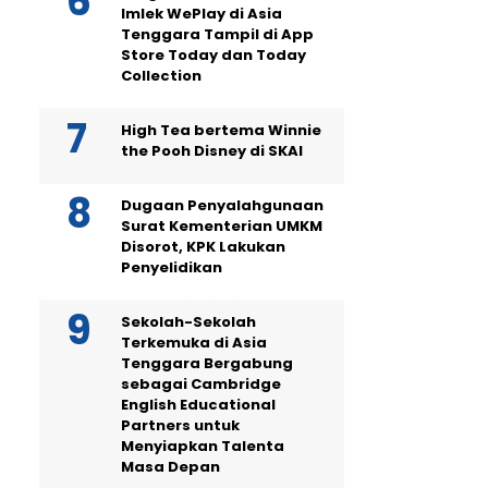
Imlek WePlay di Asia
Tenggara Tampil di App
Store Today dan Today
Collection
High Tea bertema Winnie
the Pooh Disney di SKAI
Dugaan Penyalahgunaan
Surat Kementerian UMKM
Disorot, KPK Lakukan
Penyelidikan
Sekolah-Sekolah
Terkemuka di Asia
Tenggara Bergabung
sebagai Cambridge
English Educational
Partners untuk
Menyiapkan Talenta
Masa Depan