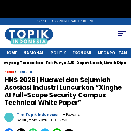
SCROLL TO CONTINUE WITH CONTENT
HOME
NASIONAL
POLITIK
EKONOMI
MEGAPOLITAN
g Terabaikan: Tak Punya AJB, Dapat Lintah, Listrik Diputus Sepih
/
Home
Pers Rilis
HNS 2026 | Huawei dan Sejumlah
Asosiasi Industri Luncurkan “Xinghe
AI Full-Scope Security Campus
Technical White Paper”
Tim Topik Indonesia
- Pewarta
Sabtu, 2 Mei 2026
- 09:35 WIB