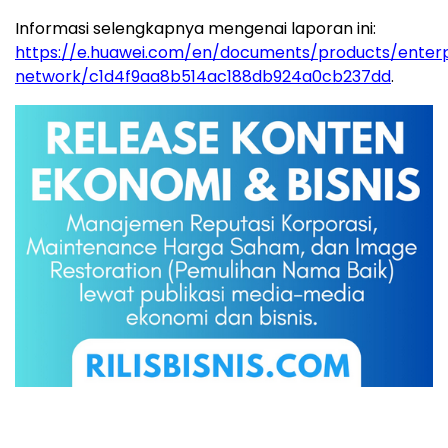
Informasi selengkapnya mengenai laporan ini:
https://e.huawei.com/en/documents/products/enterp
network/c1d4f9aa8b514ac188db924a0cb237dd
.