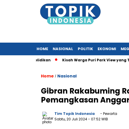
HOME
NASIONAL
POLITIK
EKONOMI
MEG
kan Penyelidikan
Kisah Warga Puri Park View yang Terabaika
Home
Nasional
/
Gibran Rakabuming Ra
Pemangkasan Anggara
Tim Topik Indonesia
- Pewarta
Sabtu, 20 Juli 2024
- 07:52 WIB