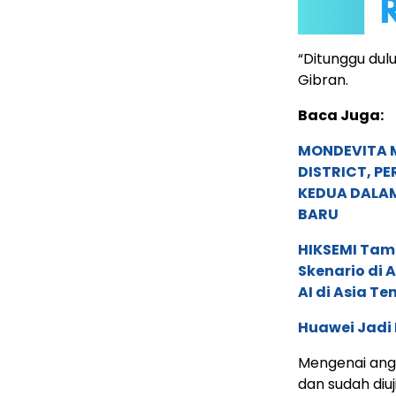
“Ditunggu dul
Gibran.
Baca Juga:
MONDEVITA 
DISTRICT, P
KEDUA DALA
BARU
HIKSEMI Tam
Skenario di
AI di Asia T
Huawei Jadi
Mengenai angg
dan sudah diu