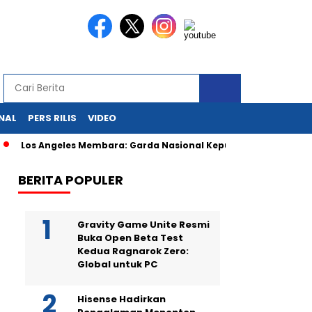
NAL
PERS RILIS
VIDEO
 Angeles Membara: Garda Nasional Kepung Demonstran Imigran, 
BERITA POPULER
Gravity Game Unite Resmi
Buka Open Beta Test
Kedua Ragnarok Zero:
Global untuk PC
Hisense Hadirkan