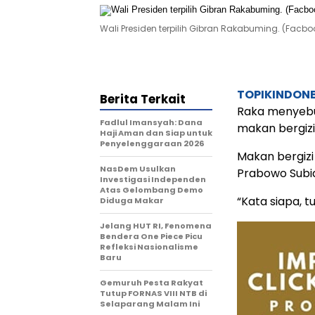
Wali Presiden terpilih Gibran Rakabuming. (Fa
TOPIKINDON
Berita Terkait
Raka menyebu
Fadlul Imansyah: Dana
makan bergizi 
Haji Aman dan Siap untuk
Penyelenggaraan 2026
Makan bergizi
NasDem Usulkan
Prabowo Subi
Investigasi Independen
Atas Gelombang Demo
“Kata siapa, t
Diduga Makar
Jelang HUT RI, Fenomena
Bendera One Piece Picu
Refleksi Nasionalisme
Baru
Gemuruh Pesta Rakyat
Tutup FORNAS VIII NTB di
Selaparang Malam Ini