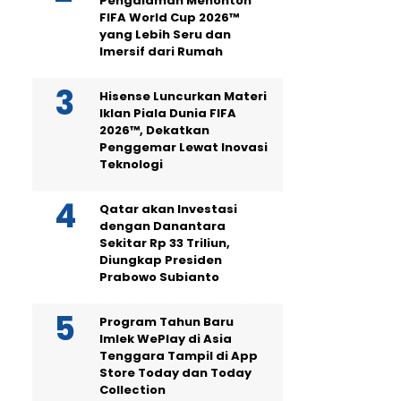
Pengalaman Menonton
FIFA World Cup 2026™
yang Lebih Seru dan
Imersif dari Rumah
Hisense Luncurkan Materi
Iklan Piala Dunia FIFA
2026™, Dekatkan
Penggemar Lewat Inovasi
Teknologi
Qatar akan Investasi
dengan Danantara
Sekitar Rp 33 Triliun,
Diungkap Presiden
Prabowo Subianto
Program Tahun Baru
Imlek WePlay di Asia
Tenggara Tampil di App
Store Today dan Today
Collection