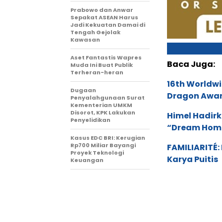
Prabowo dan Anwar
Sepakat ASEAN Harus
Jadi Kekuatan Damai di
Tengah Gejolak
Kawasan
Aset Fantastis Wapres
Baca Juga:
Muda Ini Buat Publik
Terheran-heran
16th Worldwi
Dugaan
Dragon Award
Penyalahgunaan Surat
Kementerian UMKM
Disorot, KPK Lakukan
Himel Hadirk
Penyelidikan
“Dream Hom
Kasus EDC BRI: Kerugian
Rp700 Miliar Bayangi
FAMILIARITÉ
Proyek Teknologi
Karya Puitis
Keuangan