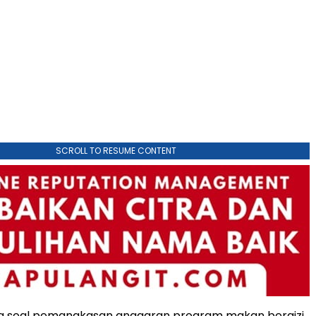
SCROLL TO RESUME CONTENT
ya soal pemangkasan anggaran program makan bergizi