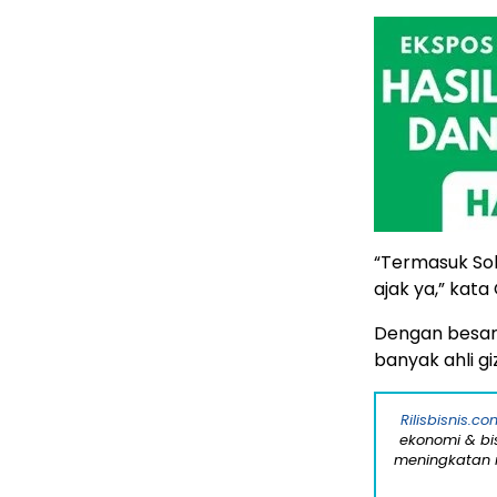
“Termasuk Solo
ajak ya,” kata
Dengan besara
banyak ahli giz
Rilisbisnis.co
ekonomi & bi
meningkatan r