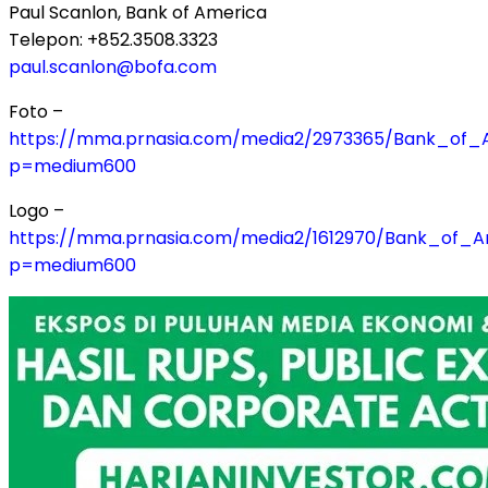
Paul Scanlon, Bank of America
Telepon: +852.3508.3323
paul.scanlon@bofa.com
Foto –
https://mma.prnasia.com/media2/2973365/Bank_of_
p=medium600
Logo –
https://mma.prnasia.com/media2/1612970/Bank_of_A
p=medium600