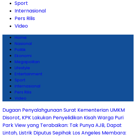
Sport
Internasional
Pers Rilis
Video
Home
Nasional
Politik
Ekonomi
Megapolitan
Lifestyle
Entertainment
Sport
Internasional
Pers Rilis
Video
Dugaan Penyalahgunaan Surat Kementerian UMKM
Disorot, KPK Lakukan Penyelidikan
Kisah Warga Puri
Park View yang Terabaikan: Tak Punya AJB, Dapat
Lintah, Listrik Diputus Sepihak
Los Angeles Membara: