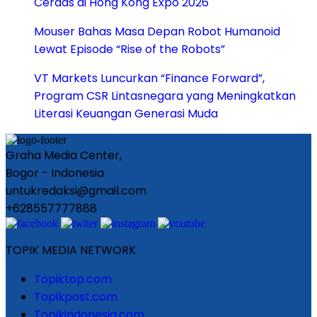
Cerdas di Hong Kong Expo 2026
Mouser Bahas Masa Depan Robot Humanoid
Lewat Episode “Rise of the Robots”
VT Markets Luncurkan “Finance Forward”,
Program CSR Lintasnegara yang Meningkatkan
Literasi Keuangan Generasi Muda
Graha Media Center,
Bogor - Indonesia
untukredaksi@gmail.com
+628557777888
TOPIK MEDIA NETWORK
Topiktop.com
Topikpost.com
Topikindonesia.com