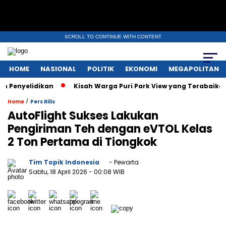
SCROLL TO CONTINUE WITH CONTENT
HOME
NASIONAL
POLITIK
EKONOMI
MEGAPOLITAN
elidikan
Kisah Warga Puri Park View yang Terabaikan: Tak Pu
/
Home
Pers Rilis
AutoFlight Sukses Lakukan
Pengiriman Teh dengan eVTOL Kelas
2 Ton Pertama di Tiongkok
Tim Topik Indonesia
- Pewarta
Sabtu, 18 April 2026
- 00:08 WIB